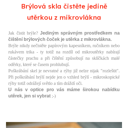
Brýlová skla čistěte jedině
utěrkou z mikrovlákna
Jak čistit brýle?
Jediným správným prostředkem na
čištění brýlových čoček je utěrka z mikrovlákna.
Brýle nikdy nečistěte papírovým kapesníkem, ručníkem nebo
rukávem trika - ty totiž na rozdíl od mikroutěrky nabírají
částečky prachu a při čištění způsobují na sklíčkách malé
oděrky, které se časem prohlubují.
Poškrábání skel je nevratné a rýhy již nelze nijak "rozleštit".
Při poškrábání brýlí nejde jen o vzhled brýlí - mikroskopické
rýhy totiž odrážejí světlo a tím dráždí oči.
U nás v optice pro vás máme širokou nabídku
utěrek, jen si vybrat
;-)